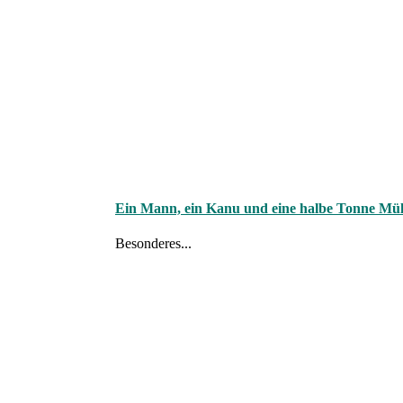
Ein Mann, ein Kanu und eine halbe Tonne Müll 
Besonderes...