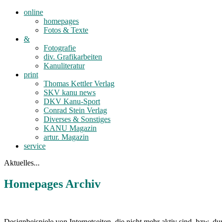
online
homepages
Fotos & Texte
&
Fotografie
div. Grafikarbeiten
Kanuliteratur
print
Thomas Kettler Verlag
SKV kanu news
DKV Kanu-Sport
Conrad Stein Verlag
Diverses & Sonstiges
KANU Magazin
artur. Magazin
service
Aktuelles...
Homepages Archiv
Designbeispiele von Internetseiten, die nicht mehr aktiv sind, bzw. du